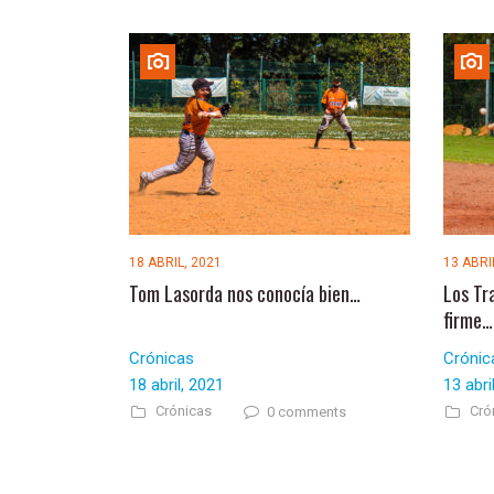
18 ABRIL, 2021
13 ABRI
Tom Lasorda nos conocía bien…
Los Tr
firme…
Crónicas
Crónic
18 abril, 2021
13 abri
Crónicas
Cró
0 comments