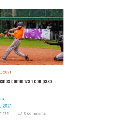
L, 2021
asnos comienzan con paso
as
l, 2021
nicas
0 comments