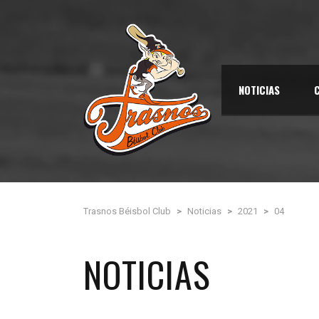
NOTICIAS
Trasnos Béisbol Club
>
Noticias
>
2021
>
04
NOTICIAS