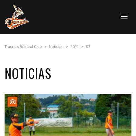
Trasnos Béisbol Club
>
Noticias
>
2021
>
07
NOTICIAS