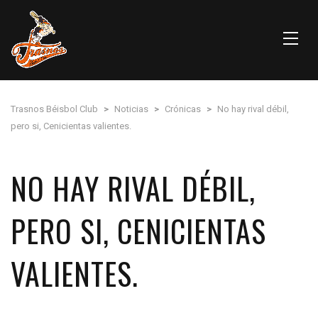
Trasnos Béisbol Club
>
Noticias
>
Crónicas
>
No hay rival débil,
pero si, Cenicientas valientes.
NO HAY RIVAL DÉBIL,
PERO SI, CENICIENTAS
VALIENTES.