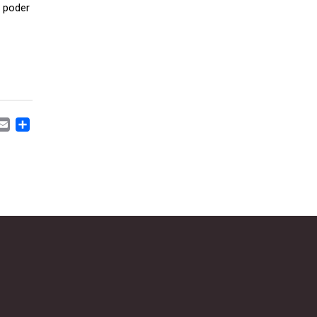
a poder
EBOOK
ITTER
WHATSAPP
EMAIL
COMPARTIR